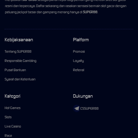
resmi dan terpercaya. Daftar sekarang dan rasakan sensasi bermain slot gacor dengan
peluang jackpot besar dan gampang menang hanya di
SUPER88
.
Kebijaksanaan
Platform
Tentang SUPER88
Promosi
Responsible Gambling
Loyalty
Pusat Bantuan
Referral
Syarat dan Ketentuan
Kategori
Dukungan
Hot Games
CSSUPER88
Slots
Live Casino
Race