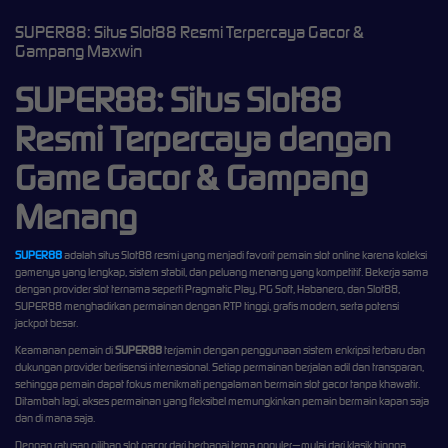
SUPER88: Situs Slot88 Resmi Terpercaya Gacor &
Gampang Maxwin
SUPER88: Situs Slot88
Resmi Terpercaya dengan
Game Gacor & Gampang
Menang
SUPER88
adalah situs Slot88 resmi yang menjadi favorit pemain slot online karena koleksi
gamenya yang lengkap, sistem stabil, dan peluang menang yang kompetitif. Bekerja sama
dengan provider slot ternama seperti Pragmatic Play, PG Soft, Habanero, dan Slot88,
SUPER88 menghadirkan permainan dengan RTP tinggi, grafis modern, serta potensi
jackpot besar.
Keamanan pemain di
SUPER88
terjamin dengan penggunaan sistem enkripsi terbaru dan
dukungan provider berlisensi internasional. Setiap permainan berjalan adil dan transparan,
sehingga pemain dapat fokus menikmati pengalaman bermain slot gacor tanpa khawatir.
Ditambah lagi, akses permainan yang fleksibel memungkinkan pemain bermain kapan saja
dan di mana saja.
Dengan ratusan pilihan slot gacor dari berbagai tema populer—mulai dari klasik hingga