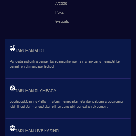
Arcade
Poker
E-Sports
TARUHAN SLOT
Penyedia slot online dengan beragam pilihan game menarik yang memudahkan
pemain untuk mencapai jackpot
TARUHAN OLAHRAGA
Sportsbook Gaming Platform Terbaik menawarkan lebih banyak game, odds yang
lebih tinggi, dan menyediakan pilihan yang lebih banyak untuk pemain.
TARUHAN LIVE KASINO