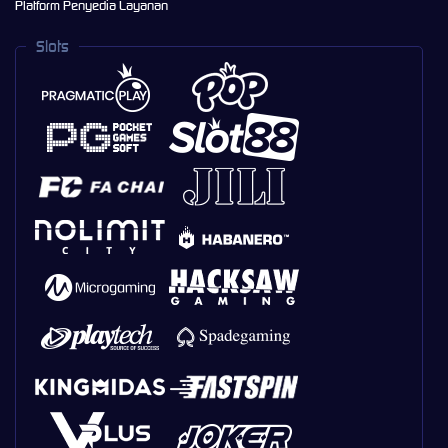
Platform Penyedia Layanan
Slots