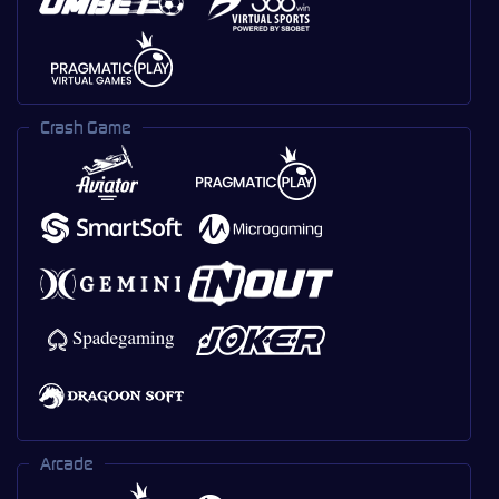
Crash Game
Arcade