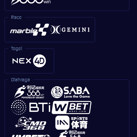
Race
Togel
Olahraga