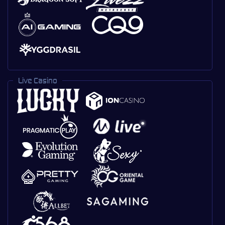
Live Casino