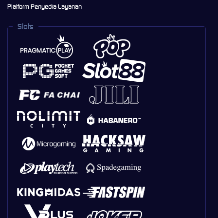
Platform Penyedia Layanan
Slots