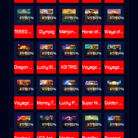
RTP
95%
RTP
89%
RTP
91%
RTP
95%
RTP
90%
TEEED UP!
Olympig
Mahjong Wins
Horse of Bounty
Ways of the Holy Horse
RTP
88%
RTP
95%
RTP
85%
RTP
82%
RTP
84%
Dragon Soar
Lucky Elephant X-Huge
KOI TRIO
Voyage of Blast Raider X-Lock
Voyage of Cryo Gunner X-Lock
RTP
87%
RTP
80%
RTP
80%
RTP
85%
RTP
87%
Voyage of Daring Queen X-Lock
Money Tree - Hyper Wild
Lucky Pearl
Super Niubi Fortune X-Huge
Golden Goal
RTP
81%
RTP
92%
RTP
92%
RTP
98%
RTP
88%