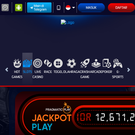
Main di
MASUK
DAFTAR
Telegram
HOT
SLOTS
LIVE
RACE
TOGEL
OLAHRAGA
CRASH
ARCADE
POKER
E-
PROMO
GAMES
CASINO
GAME
SPORTS
IDR
12,671,
JACKPOT
PLAY