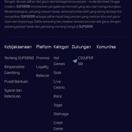
Dengan ratusan pilihan slot gacor dari berbagai tema populer—mulai dari klasik hingga
modern,
SUPER88
memberikan pengalaman bermain yang seru dan menguntungkan.
Modal terjangkau, peluang maxwin besar, serta komunitas aktif yang sering berbagi tips
menjadikan
SUPER88
sebagai pilihan tepat bagi pemain yang mencari situs slot gacor
resmi dan terpercaya. Daftar sekarang dan rasakan sensasi bermain slot gacor dengan
peluang jackpot besar dan gampang menang hanya di
SUPER88
.
Kebijaksanaan
Platform
Kategori
Dukungan
Komunitas
Tentang SUPER88
Promosi
Hot
CSSUPER
Games
88
Responsible
Loyalty
Gambling
Slots
Referral
Pusat Bantuan
Live
Casino
Syarat dan
Ketentuan
Race
Togel
Olahraga
Crash
Game