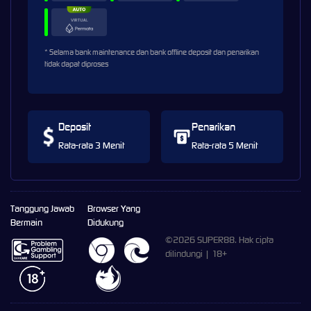
* Selama bank maintenance dan bank offline deposit dan penarikan
tidak dapat diproses
Deposit
Penarikan
Rata-rata 3 Menit
Rata-rata 5 Menit
Tanggung Jawab
Browser Yang
Bermain
Didukung
©2026 SUPER88. Hak cipta
dilindungi | 18+