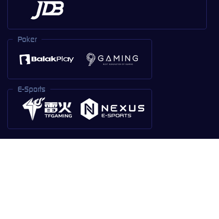
Poker
E-Sports