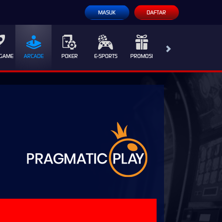
MASUK
DAFTAR
 GAME
ARCADE
POKER
E-SPORTS
PROMOSI