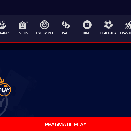
 GAMES
SLOTS
LIVE CASINO
RACE
TOGEL
OLAHRAGA
CRASH
PRAGMATIC PLAY