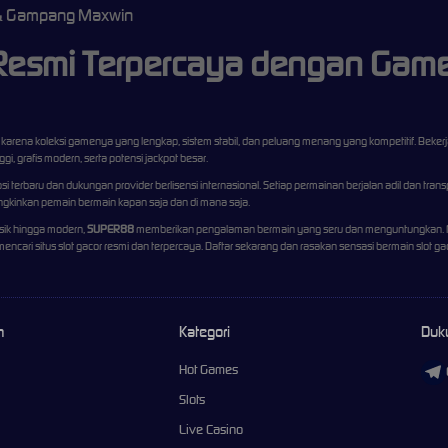
 & Gampang Maxwin
 Resmi Terpercaya dengan Gam
e karena koleksi gamenya yang lengkap, sistem stabil, dan peluang menang yang kompetitif. Bekerj
 grafis modern, serta potensi jackpot besar.
i terbaru dan dukungan provider berlisensi internasional. Setiap permainan berjalan adil dan tr
ungkinkan pemain bermain kapan saja dan di mana saja.
asik hingga modern,
SUPER88
memberikan pengalaman bermain yang seru dan menguntungkan. Moda
mencari situs slot gacor resmi dan terpercaya. Daftar sekarang dan rasakan sensasi bermain slo
m
Kategori
Duk
Hot Games
Slots
Live Casino