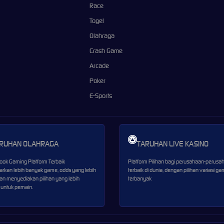
Race
Togel
Olahraga
Crash Game
Arcade
Poker
E-Sports
RUHAN OLAHRAGA
TARUHAN LIVE KASINO
ook Gaming Platform Terbaik
Platform Pilihan bagi perusahaan-perusa
kan lebih banyak game, odds yang lebih
terbaik di dunia, dengan pilihan variasi g
 dan menyediakan pilihan yang lebih
terbanyak
untuk pemain.