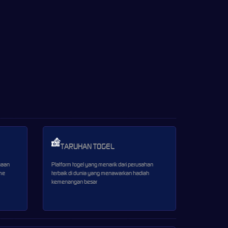
TARUHAN TOGEL
haan
Platform togel yang menarik dari perusahan
ame
terbaik di dunia yang menawarkan hadiah
kemenangan besar