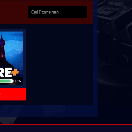
92%
e+