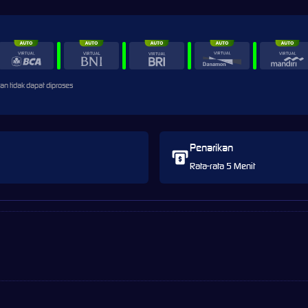
an tidak dapat diproses
Penarikan
Rata-rata 5 Menit