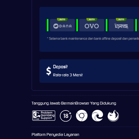
* Selama bank maintenance dan bank offline deposit dan penarik
Deposit
Rata-rata 3 Menit
Tanggung Jawab Bermain
Browser Yang Didukung
Platform Penyedia Layanan