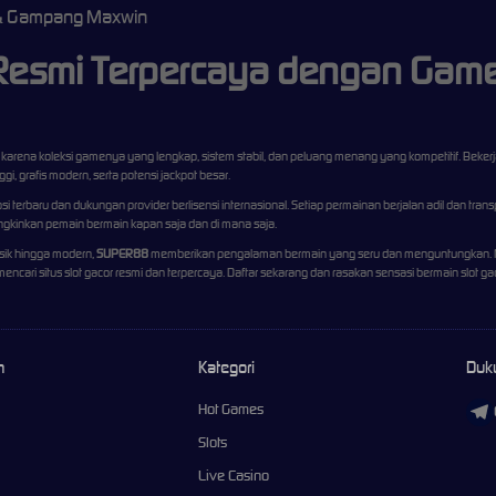
 & Gampang Maxwin
 Resmi Terpercaya dengan Gam
e karena koleksi gamenya yang lengkap, sistem stabil, dan peluang menang yang kompetitif. Bekerj
 grafis modern, serta potensi jackpot besar.
i terbaru dan dukungan provider berlisensi internasional. Setiap permainan berjalan adil dan tr
ungkinkan pemain bermain kapan saja dan di mana saja.
asik hingga modern,
SUPER88
memberikan pengalaman bermain yang seru dan menguntungkan. Moda
mencari situs slot gacor resmi dan terpercaya. Daftar sekarang dan rasakan sensasi bermain slo
m
Kategori
Duk
Hot Games
Slots
Live Casino