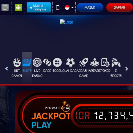
Main di
MASUK
DAFTAR
Telegram
HOT
SLOTS
LIVE
RACE
TOGEL
OLAHRAGA
CRASH
ARCADE
POKER
E-
PROMO
GAMES
CASINO
GAME
SPORTS
IDR
12,734,
JACKPOT
PLAY