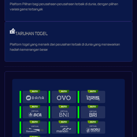
Platform Pilihan bagi perusahaan-perusahaan terbaik di dunia, dengan pilihan
variasi game terbanyak
TARUHAN TOGEL
Platform togel yang menarik dari perusahan terbaik di dunia yang menawarkan
hadiah kemenangan besar