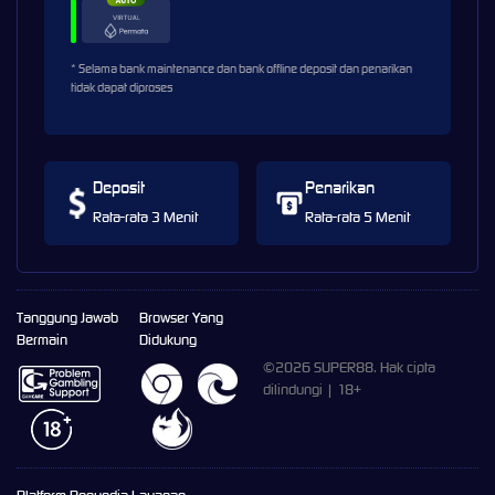
* Selama bank maintenance dan bank offline deposit dan penarikan
tidak dapat diproses
Deposit
Penarikan
Rata-rata 3 Menit
Rata-rata 5 Menit
Tanggung Jawab
Browser Yang
Bermain
Didukung
©2026 SUPER88. Hak cipta
dilindungi | 18+