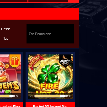
IDR
5,960,000.00
Gates of Olympus 1000
ba****1
IDR
4,617,600.00
Mahjong Wins 3 – Black Scatter
Classic
sultan****y
IDR
3,752,800.00
Top
Gates of Olympus 1000
t****8
IDR
2,666,790.00
Gates of Olympus Super Scatter
vika1****6
IDR
2,532,800.00
Fury of Anubis
m****r
IDR
2,392,670.00
Gates of Olympus Super Scatter
89%
RTP
84%
sl****2
IDR
2,273,160.00
 Jackpot Play
Fire Hot 20 Jackpot Play