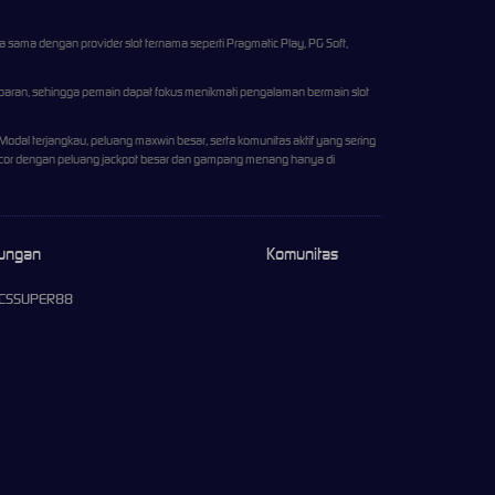
a sama dengan provider slot ternama seperti Pragmatic Play, PG Soft,
ansparan, sehingga pemain dapat fokus menikmati pengalaman bermain slot
l terjangkau, peluang maxwin besar, serta komunitas aktif yang sering
t gacor dengan peluang jackpot besar dan gampang menang hanya di
ungan
Komunitas
CSSUPER88