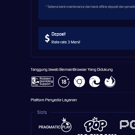
* Selama bank maintenance dan bank offline deposit dan penarik
Deposit
Rata-rata 3 Menit
Tanggung Jawab Bermain
Browser Yang Didukung
Platform Penyedia Layanan
Slots