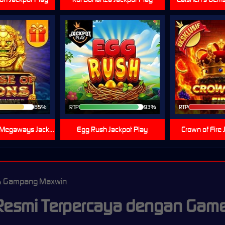
85%
RTP
93%
RTP
House of Lions Megaways Jackpot Play
Egg Rush Jackpot Play
Crown of Fire 
 & Gampang Maxwin
 Resmi Terpercaya dengan Gam