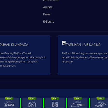
Arcade
Poker
E-Sports
RUHAN OLAHRAGA
TARUHAN LIVE KASINO
ook Gaming Platform Terbaik
Platform Pilihan bagi perusahaan-perusa
kan lebih banyak game, odds yang lebih
terbaik di dunia, dengan pilihan variasi g
 dan menyediakan pilihan yang lebih
terbanyak
untuk pemain.