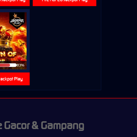
Sweet Bonanza 2500
83%
Jackpot Play
e Gacor & Gampang