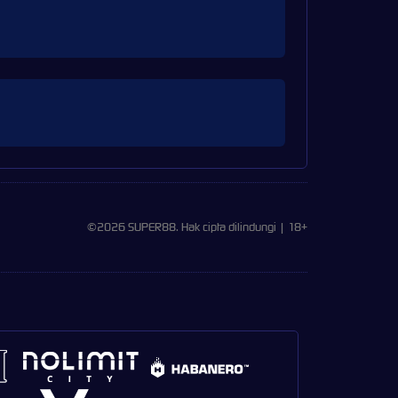
©2026 SUPER88. Hak cipta dilindungi | 18+