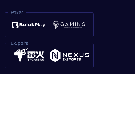
Poker
E-Sports