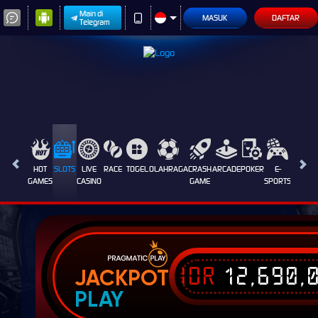
Main di
MASUK
DAFTAR
Telegram
HOT
SLOTS
LIVE
RACE
TOGEL
OLAHRAGA
CRASH
ARCADE
POKER
E-
PROMO
GAMES
CASINO
GAME
SPORTS
IDR
12,690,
JACKPOT
PLAY