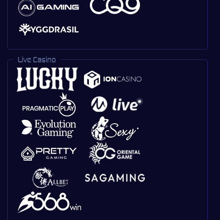
Live Casino