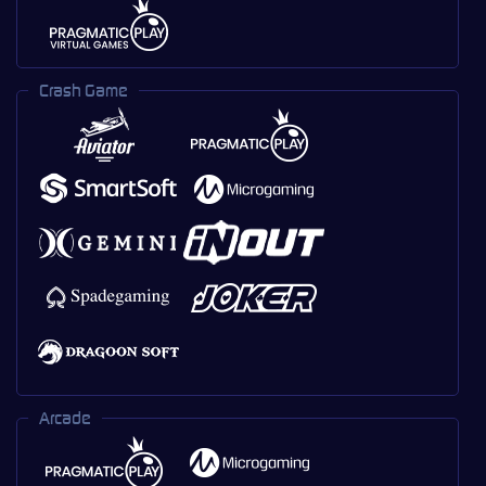
Crash Game
Arcade