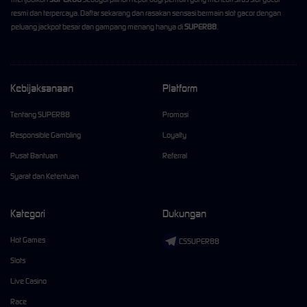
resmi dan terpercaya. Daftar sekarang dan rasakan sensasi bermain slot gacor dengan
peluang jackpot besar dan gampang menang hanya di
SUPER88
.
Kebijaksanaan
Platform
Tentang SUPER88
Promosi
Responsible Gambling
Loyalty
Pusat Bantuan
Referral
Syarat dan Ketentuan
Kategori
Dukungan
Hot Games
CSSUPER88
Slots
Live Casino
Race