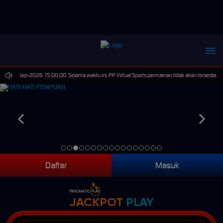
pai 30-Sep-2026 15.00.00. Selama waktu ini, PP Virtual Sports permainan tidak akan tersedia.
Daftar
Masuk
JACKPOT
PLAY