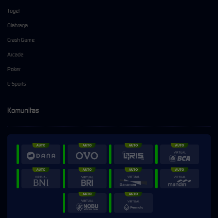
Togel
Olahraga
Crash Game
Arcade
Poker
E-Sports
Komunitas