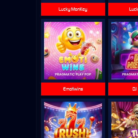
Lucky MonKey
Luck
Emotiwins
DJ