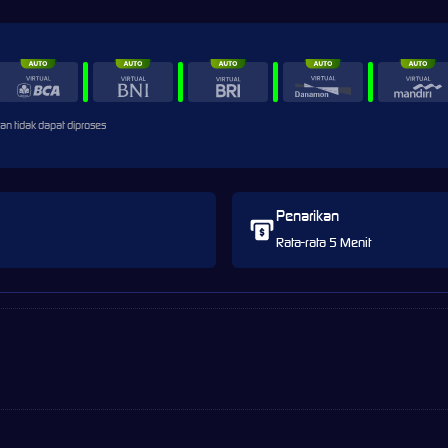
an tidak dapat diproses
Penarikan
Rata-rata 5 Menit