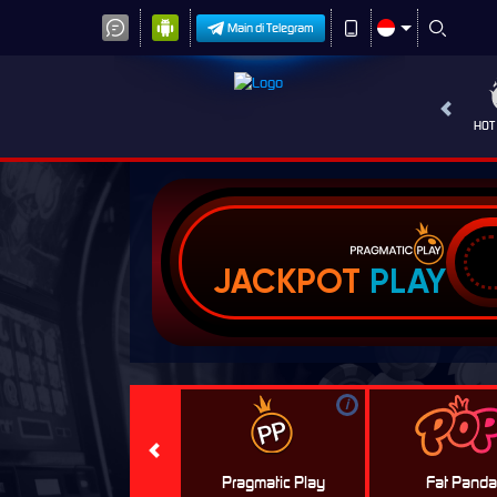
Main di Telegram
HOT
JACKPOT
PLAY
i
Pragmatic Play
Fat Pand