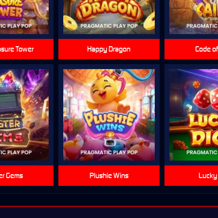
easure Tower
Happy Dragon
Code of
er Gems
Plushie Wins
Lucky